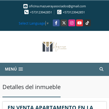
oficina.mazuerayasociados@gmail.com
+573123942851
+573123942851
Facebook
X
Instagram
YouTube
TikTok
Select Language
▼
MENÚ
Detalles del inmueble
EN VENTA APARTAMENTO EN LA