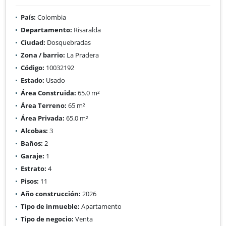
País:
Colombia
Departamento:
Risaralda
Ciudad:
Dosquebradas
Zona / barrio:
La Pradera
Código:
10032192
Estado:
Usado
Área Construida:
65.0 m²
Área Terreno:
65 m²
Área Privada:
65.0 m²
Alcobas:
3
Baños:
2
Garaje:
1
Estrato:
4
Pisos:
11
Año construcción:
2026
Tipo de inmueble:
Apartamento
Tipo de negocio:
Venta