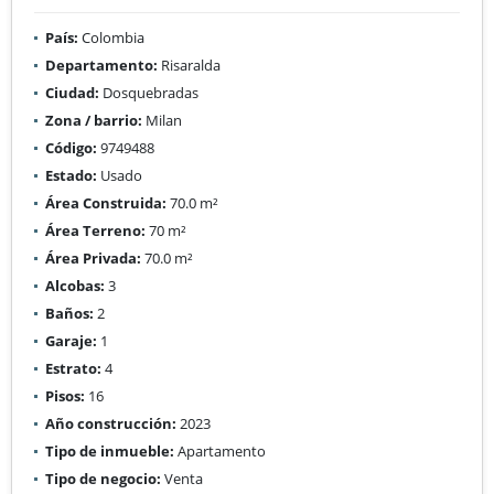
País:
Colombia
Departamento:
Risaralda
Ciudad:
Dosquebradas
Zona / barrio:
Milan
Código:
9749488
Estado:
Usado
Área Construida:
70.0 m²
Área Terreno:
70 m²
Área Privada:
70.0 m²
Alcobas:
3
Baños:
2
Garaje:
1
Estrato:
4
Pisos:
16
Año construcción:
2023
Tipo de inmueble:
Apartamento
Tipo de negocio:
Venta