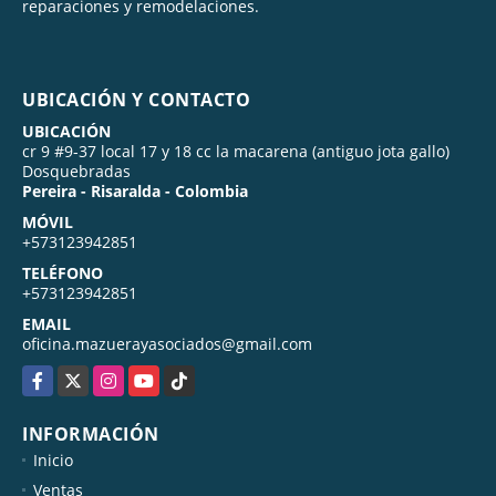
reparaciones y remodelaciones.
UBICACIÓN Y CONTACTO
UBICACIÓN
cr 9 #9-37 local 17 y 18 cc la macarena (antiguo jota gallo)
Dosquebradas
Pereira - Risaralda - Colombia
MÓVIL
+573123942851
TELÉFONO
+573123942851
EMAIL
oficina.mazuerayasociados@gmail.com
Facebook
X
Instagram
YouTube
TikTok
INFORMACIÓN
Inicio
Ventas