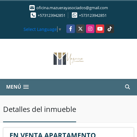
oficina.mazuerayasociados@gmail.com
+573123942851
+573123942851
Facebook
X
Instagram
YouTube
TikTok
Select Language
▼
MENÚ
Detalles del inmueble
EN VENTA APARTAMENTO