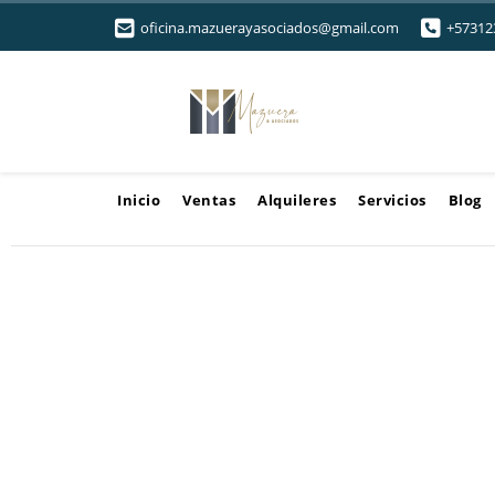
oficina.mazuerayasociados@gmail.com
+57312
Inicio
Ventas
Alquileres
Servicios
Blog