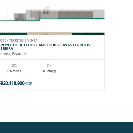
LOTE / TERRENO | VENTA
CASA CAMPE
PROYECTO DE LOTES CAMPESTRES PAVAS CERRITOS
EN VENTA
PEREIRA
Pereira, Ri
ereira, Risaralda
0 Alcobas
0 Baño(s)
6 Alco
$820.118.900
$4.900.0
COP