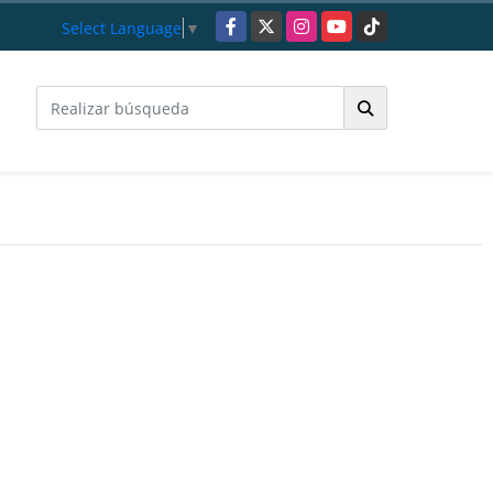
Facebook
X
Instagram
YouTube
TikTok
Select Language
▼