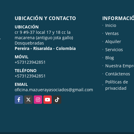
UBICACIÓN Y CONTACTO
INFORMACI
Inicio
UBICACIÓN
cr 9 #9-37 local 17 y 18 cc la
Ventas
,
macarena (antiguo jota gallo)
Alquiler
Dosquebradas
Pereira - Risaralda - Colombia
Servicios
MÓVIL
Blog
+573123942851
Nuestra Empr
TELÉFONO
Contáctenos
+573123942851
Políticas de
EMAIL
privacidad
oficina.mazuerayasociados@gmail.com
Facebook
X
Instagram
YouTube
TikTok