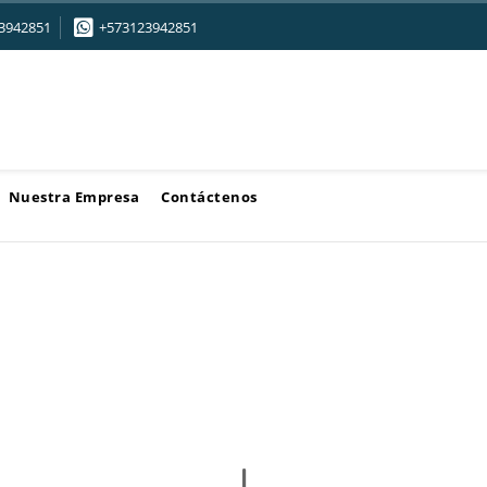
3942851
+573123942851
Nuestra Empresa
Contáctenos