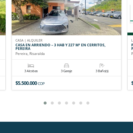
CASA | ALQUILER
CASA EN ARRIENDO – 3 HAB Y 227 M² EN CERRITOS,
PEREIRA
Pereira, Risaralda
P
3 Alcobas
3 Garaje
3 Baño(s)
$5.500.000
COP