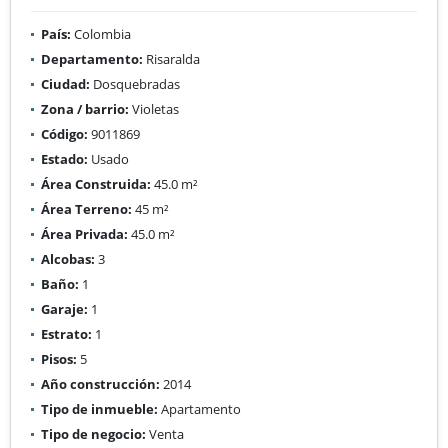
País:
Colombia
Departamento:
Risaralda
Ciudad:
Dosquebradas
Zona / barrio:
Violetas
Código:
9011869
Estado:
Usado
Área Construida:
45.0 m²
Área Terreno:
45 m²
Área Privada:
45.0 m²
Alcobas:
3
Baño:
1
Garaje:
1
Estrato:
1
Pisos:
5
Año construcción:
2014
Tipo de inmueble:
Apartamento
Tipo de negocio:
Venta