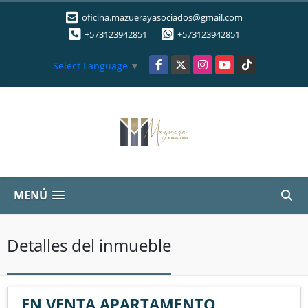
oficina.mazuerayasociados@gmail.com
+573123942851
+573123942851
Facebook
X
Instagram
YouTube
TikTok
Select Language
▼
MENÚ
Detalles del inmueble
EN VENTA APARTAMENTO