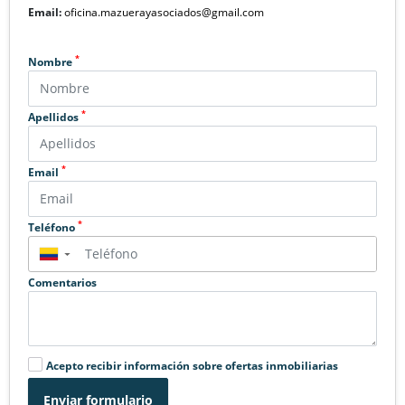
Email:
oficina.mazuerayasociados@gmail.com
*
Nombre
*
Apellidos
*
Email
*
Teléfono
▼
Comentarios
Acepto recibir información sobre ofertas inmobiliarias
Enviar formulario