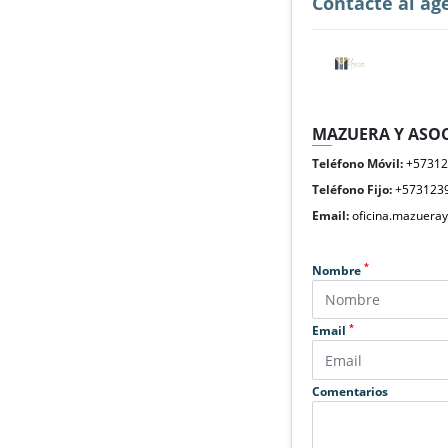
Contacte al ag
MAZUERA Y ASOC
Teléfono Móvil:
+5731
Teléfono Fijo:
+573123
Email:
oficina.mazuera
*
Nombre
*
Email
Comentarios