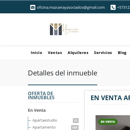
oficina.mazuerayasociados@gmail.com
+57312
Inicio
Ventas
Alquileres
Servicios
Blog
Detalles del inmueble
OFERTA DE
EN VENTA 
INMUEBLES
En Venta
Apartaestudio
52
EN VENTA
Apartamento
508