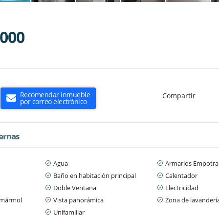
.000
Recomendar inmueble
Compartir
por correo electrónico
ternas
Agua
Armarios Empotra
Baño en habitación principal
Calentador
Doble Ventana
Electricidad
/ mármol
Vista panorámica
Zona de lavanderí
Unifamiliar