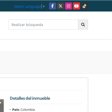
Facebook
X
Instagram
YouTube
TikTok
Select Language
▼
Detalles del inmueble
País:
Colombia