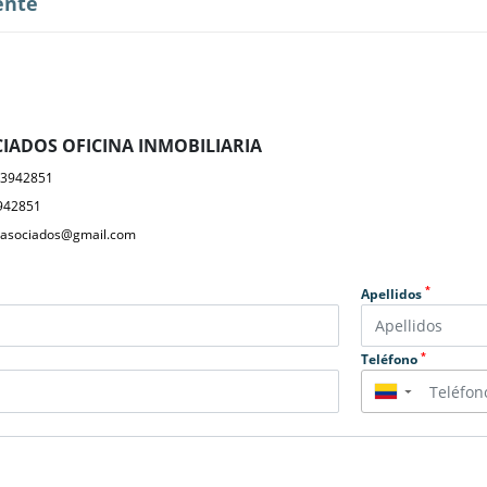
ente
IADOS OFICINA INMOBILIARIA
23942851
942851
yasociados@gmail.com
*
Apellidos
*
Teléfono
▼