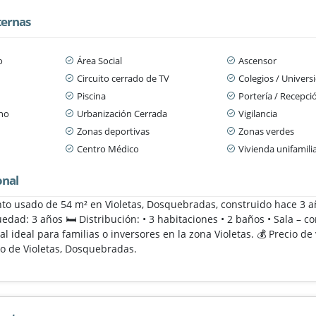
ternas
o
Área Social
Ascensor
Circuito cerrado de TV
Colegios / Univers
Piscina
Portería / Recepci
ano
Urbanización Cerrada
Vigilancia
Zonas deportivas
Zonas verdes
Centro Médico
Vivienda unifamili
onal
o usado de 54 m² en Violetas, Dosquebradas, construido hace 3 añ
edad: 3 años 🛏️ Distribución: • 3 habitaciones • 2 baños • Sala –
al ideal para familias o inversores en la zona Violetas. 💰 Precio d
o de Violetas, Dosquebradas.