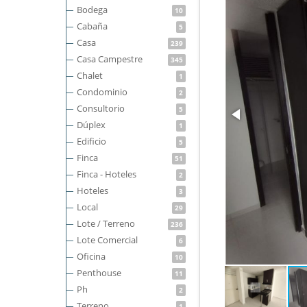
Bodega
10
Cabaña
5
Casa
239
Casa Campestre
345
Chalet
1
Condominio
2
Consultorio
5
Dúplex
1
Edificio
5
Finca
51
Finca - Hoteles
2
Hoteles
3
Local
29
Lote / Terreno
236
Lote Comercial
6
Oficina
10
Penthouse
11
Ph
2
Terreno
1