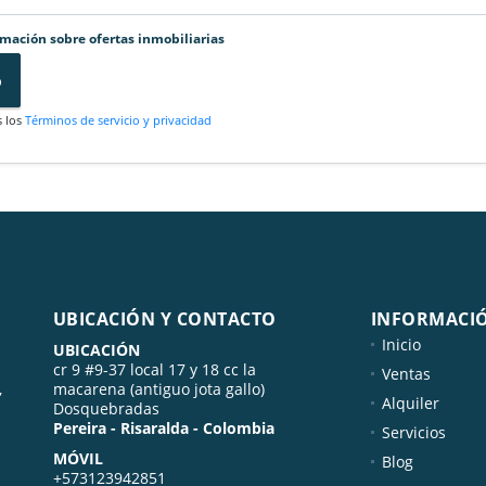
rmación sobre ofertas inmobiliarias
o
s los
Términos de servicio y privacidad
UBICACIÓN Y CONTACTO
INFORMACI
Inicio
UBICACIÓN
cr 9 #9-37 local 17 y 18 cc la
Ventas
,
macarena (antiguo jota gallo)
Alquiler
Dosquebradas
Pereira - Risaralda - Colombia
Servicios
MÓVIL
Blog
+573123942851