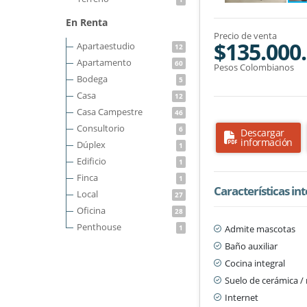
En Renta
Precio de venta
$135.000
Apartaestudio
12
Apartamento
60
Pesos Colombianos
Bodega
5
Casa
12
Casa Campestre
46
Consultorio
6
Descargar
información
Dúplex
1
Edificio
1
Finca
1
Características in
Local
27
Oficina
28
Penthouse
Admite mascotas
1
Baño auxiliar
Cocina integral
Suelo de cerámica 
Internet