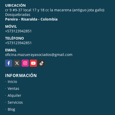
UBICACIÓN
cr 9 #9-37 local 17 y 18 cc la macarena (antiguo jota gallo)
Dosquebradas
Pereira - Risaralda - Colombia
MÓVIL
+573123942851
TELÉFONO
+573123942851
EMAIL
oficina.mazuerayasociados@gmail.com
Facebook
X
Instagram
YouTube
TikTok
INFORMACIÓN
Inicio
Ventas
Alquiler
Servicios
Blog