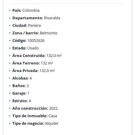
País:
Colombia
Departamento:
Risaralda
Ciudad:
Pereira
Zona / barrio:
Belmonte
Código:
10052626
Estado:
Usado
Área Construida:
132.0 m²
Área Terreno:
132 m²
Área Privada:
132.0 m²
Alcobas:
4
Baños:
3
Garaje:
1
Estrato:
4
Año construcción:
2022
Tipo de inmueble:
Casa
Tipo de negocio:
Alquiler