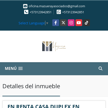
oficina.mazuerayasociados@gmail.com
+573123942851
+573123942851
Facebook
X
Instagram
YouTube
TikTok
Select Language
▼
MENÚ
Detalles del inmueble
EN RENTA CASA DUPLEX EN