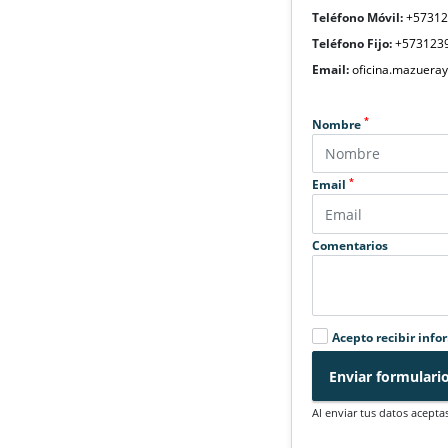
Teléfono Móvil:
+5731
Teléfono Fijo:
+573123
Email:
oficina.mazuera
*
Nombre
*
Email
Comentarios
Acepto recibir info
Enviar formulari
Al enviar tus datos acepta