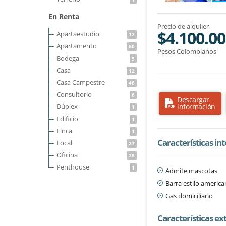
En Renta
Precio de alquiler
$4.100.0
Apartaestudio
12
Apartamento
60
Pesos Colombianos
Bodega
5
Casa
12
Casa Campestre
46
Consultorio
6
Descargar
Dúplex
información
1
Edificio
1
Finca
1
Características in
Local
27
Oficina
28
Penthouse
1
Admite mascotas
Barra estilo americ
Gas domiciliario
Características ex