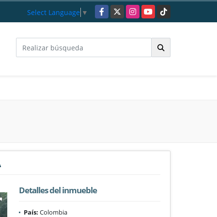
Facebook
X
Instagram
YouTube
TikTok
Select Language
▼
A
Detalles del inmueble
País:
Colombia