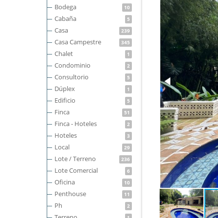
Bodega
10
Cabaña
5
Casa
239
Casa Campestre
345
Chalet
1
Condominio
2
Consultorio
5
Dúplex
1
Edificio
5
Finca
51
Finca - Hoteles
2
Hoteles
3
Local
29
Lote / Terreno
236
Lote Comercial
6
Oficina
10
Penthouse
11
Ph
2
Terreno
1