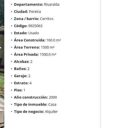
Departamento:
Risaralda
Ciudad:
Pereira
Zona / barrio:
Cerritos
Código:
9925063
Estado:
Usado
Área Construida:
160.0 m²
Área Terreno:
1500 m²
Área Privada:
1500.0 m²
Alcobas:
2
Baños:
2
Garaje:
2
Estrato:
4
Piso:
1
Año construcción:
2000
Tipo de inmueble:
Casa
Tipo de negocio:
Alquiler