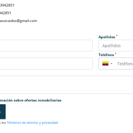
23942851
942851
yasociados@gmail.com
*
Apellidos
*
Teléfono
▼
rmación sobre ofertas inmobiliarias
o
s los
Términos de servicio y privacidad