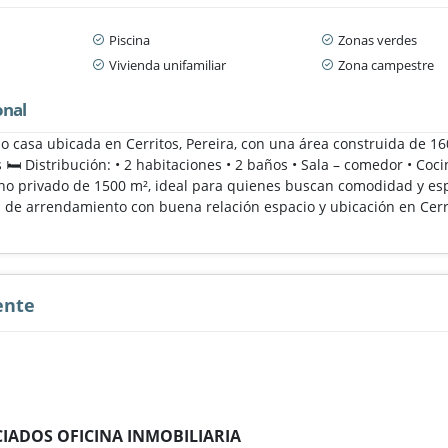
Piscina
Zonas verdes
Vivienda unifamiliar
Zona campestre
onal
o casa ubicada en Cerritos, Pereira, con una área construida de 16
🛏️ Distribución: • 2 habitaciones • 2 baños • Sala – comedor • Co
no privado de 1500 m², ideal para quienes buscan comodidad y espa
a de arrendamiento con buena relación espacio y ubicación en Cerri
ente
IADOS OFICINA INMOBILIARIA