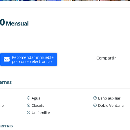
00
Mensual
Recomendar inmueble
Compartir
por correo electrónico
ternas
Agua
Baño auxiliar
ano
Clósets
Doble Ventana
Unifamiliar
ternas