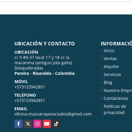
UBICACIÓN Y CONTACTO
INFORMACI
Inicio
UBICACIÓN
cr 9 #9-37 local 17 y 18 cc la
Ventas
,
macarena (antiguo jota gallo)
Alquiler
Dosquebradas
Pereira - Risaralda - Colombia
Servicios
MÓVIL
Blog
+573123942851
Nuestra Empr
TELÉFONO
Contáctenos
+573123942851
Políticas de
EMAIL
privacidad
oficina.mazuerayasociados@gmail.com
Facebook
X
Instagram
YouTube
TikTok