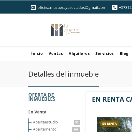
oficina.mazuerayasociados@gmail.com
+57312
Inicio
Ventas
Alquileres
Servicios
Blog
Detalles del inmueble
OFERTA DE
EN RENTA CA
INMUEBLES
En Venta
Apartaestudio
52
EN RENTA
Apartamento
508