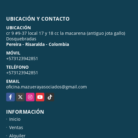
UBICACIÓN Y CONTACTO
UBICACIÓN
cr 9 #9-37 local 17 y 18 cc la macarena (antiguo jota gallo)
Dosquebradas
Pereira - Risaralda - Colombia
MÓVIL
+573123942851
TELÉFONO
+573123942851
EMAIL
oficina.mazuerayasociados@gmail.com
Facebook
X
Instagram
YouTube
TikTok
INFORMACIÓN
Inicio
Ventas
Alquiler