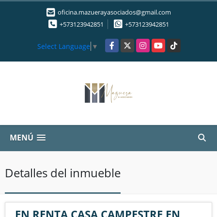
oficina.mazuerayasociados@gmail.com
+573123942851
+573123942851
Facebook
X
Instagram
YouTube
TikTok
Select Language
▼
MENÚ
Detalles del inmueble
EN RENTA CASA CAMPESTRE EN