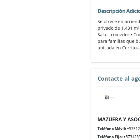
Descripción Adici
Se ofrece en arrien
privado de 1.431 m² 
Sala – comedor • Co
para familias que b
ubicada en Cerritos,
Contacte al ag
MAZUERA Y ASOC
Teléfono Móvil:
+5731
Teléfono Fijo:
+573123