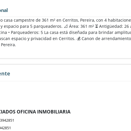
onal
do casa campestre de 361 m² en Cerritos, Pereira, con 4 habitacion
y espacio para 5 parqueaderos. 📐 Área: 361 m² ⏳ Antigüedad: 26 añ
cina • Parqueaderos: 5 La casa está diseñada para brindar amplit
uscan espacio y privacidad en Cerritos. 💰 Canon de arrendamiento
 Pereira.
ente
IADOS OFICINA INMOBILIARIA
23942851
942851