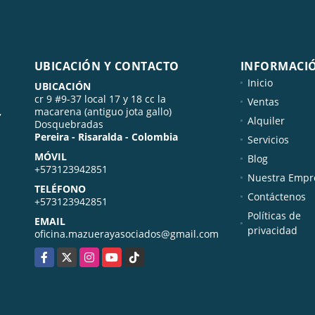
UBICACIÓN Y CONTACTO
INFORMACI
Inicio
UBICACIÓN
cr 9 #9-37 local 17 y 18 cc la
Ventas
,
macarena (antiguo jota gallo)
Alquiler
Dosquebradas
Pereira - Risaralda - Colombia
Servicios
MÓVIL
Blog
+573123942851
Nuestra Empr
TELÉFONO
Contáctenos
+573123942851
Políticas de
EMAIL
privacidad
oficina.mazuerayasociados@gmail.com
Facebook
X
Instagram
YouTube
TikTok