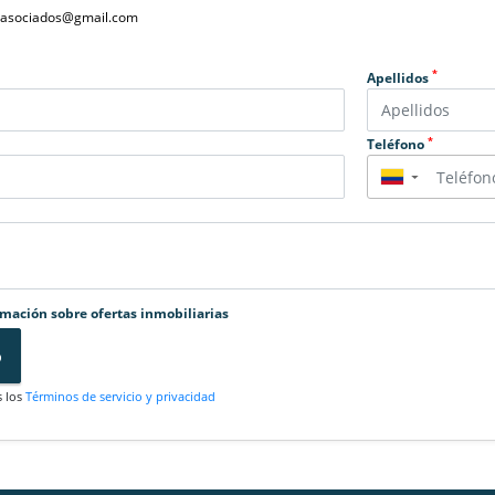
yasociados@gmail.com
*
Apellidos
*
Teléfono
▼
rmación sobre ofertas inmobiliarias
o
s los
Términos de servicio y privacidad