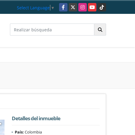
Facebook
X
Instagram
YouTube
TikTok
Select Language
▼
Detalles del inmueble
País:
Colombia