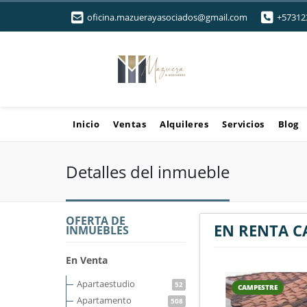
oficina.mazuerayasociados@gmail.com
+57312
Inicio
Ventas
Alquileres
Servicios
Blog
Detalles del inmueble
OFERTA DE
EN RENTA C
INMUEBLES
En Venta
Apartaestudio
52
CAMPESTRE
Apartamento
508