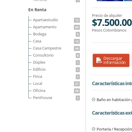
En Renta
Precio de alquiler
$7.500.0
Apartaestudio
12
Apartamento
60
Pesos Colombianos
Bodega
5
Casa
12
Casa Campestre
46
Consultorio
6
Descargar
Dúplex
información
1
Edificio
1
Finca
1
Características in
Local
27
Oficina
28
Penthouse
1
Baño en habitación 
Características ex
Portería / Recepció