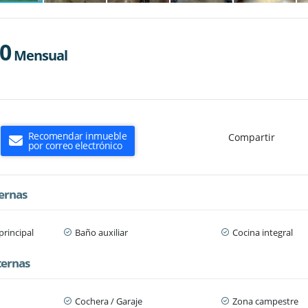
00
Mensual
Recomendar inmueble
Compartir
por correo electrónico
ternas
principal
Baño auxiliar
Cocina integral
ternas
n
Cochera / Garaje
Zona campestre