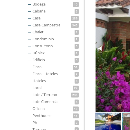
Bodega
10
Cabaña
5
Casa
239
Casa Campestre
345
Chalet
1
Condominio
2
Consultorio
5
Dúplex
1
Edificio
5
Finca
51
Finca - Hoteles
2
Hoteles
3
Local
29
Lote / Terreno
236
Lote Comercial
6
Oficina
10
Penthouse
11
Ph
2
Terreno
1