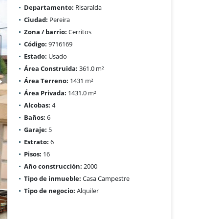
Departamento:
Risaralda
Ciudad:
Pereira
Zona / barrio:
Cerritos
Código:
9716169
Estado:
Usado
Área Construida:
361.0 m²
Área Terreno:
1431 m²
Área Privada:
1431.0 m²
Alcobas:
4
Baños:
6
Garaje:
5
Estrato:
6
Pisos:
16
Año construcción:
2000
Tipo de inmueble:
Casa Campestre
Tipo de negocio:
Alquiler