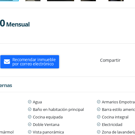
00
Mensual
Recomendar inmueble
Compartir
por correo electrónico
ternas
Agua
Armarios Empotra
Baño en habitación principal
Barra estilo ameri
Cocina equipada
Cocina integral
Doble Ventana
Electricidad
/ mármol
Vista panorámica
Zona de lavanderí