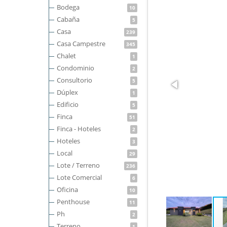
Bodega
10
Cabaña
5
Casa
239
Casa Campestre
345
Chalet
1
Condominio
2
Consultorio
5
Dúplex
1
Edificio
5
Finca
51
Finca - Hoteles
2
Hoteles
3
Local
29
Lote / Terreno
236
Lote Comercial
6
Oficina
10
Penthouse
11
Ph
2
Terreno
1