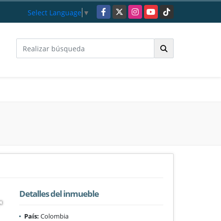
Facebook
X
Instagram
YouTube
TikTok
Select Language
▼
Detalles del inmueble
País:
Colombia