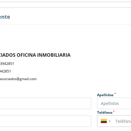
ente
IADOS OFICINA INMOBILIARIA
23942851
942851
yasociados@gmail.com
*
Apellidos
*
Teléfono
▼