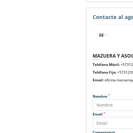
Contacte al ag
MAZUERA Y ASOC
Teléfono Móvil:
+5731
Teléfono Fijo:
+573123
Email:
oficina.mazuera
*
Nombre
*
Email
Comentarios