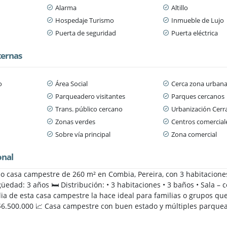
Alarma
Altillo
Hospedaje Turismo
Inmueble de Lujo
Puerta de seguridad
Puerta eléctrica
ternas
o
Área Social
Cerca zona urban
Parqueadero visitantes
Parques cercanos
n
Trans. público cercano
Urbanización Cerr
Zonas verdes
Centros comercial
Sobre vía principal
Zona comercial
onal
do casa campestre de 260 m² en Combia, Pereira, con 3 habitacione
üedad: 3 años 🛏️ Distribución: • 3 habitaciones • 3 baños • Sala 
lia de esta casa campestre la hace ideal para familias o grupos q
6.500.000 📈 Casa campestre con buen estado y múltiples parquea