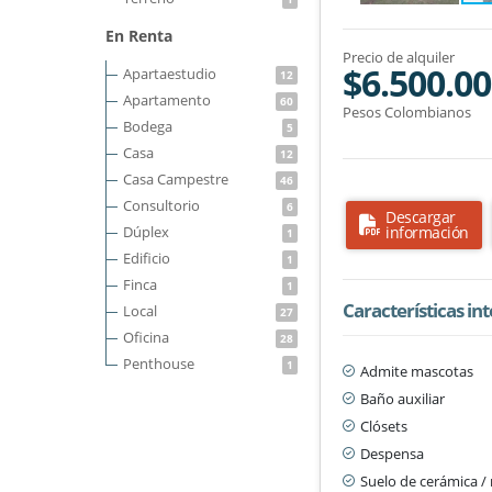
En Renta
Precio de alquiler
$6.500.0
Apartaestudio
12
Apartamento
60
Pesos Colombianos
Bodega
5
Casa
12
Casa Campestre
46
Consultorio
6
Descargar
Dúplex
información
1
Edificio
1
Finca
1
Características in
Local
27
Oficina
28
Penthouse
1
Admite mascotas
Baño auxiliar
Clósets
Despensa
Suelo de cerámica 