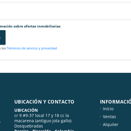
rmación sobre ofertas inmobiliarias
o
s los
Términos de servicio y privacidad
UBICACIÓN Y CONTACTO
INFORMACI
Inicio
UBICACIÓN
cr 9 #9-37 local 17 y 18 cc la
Ventas
,
macarena (antiguo jota gallo)
Alquiler
Dosquebradas