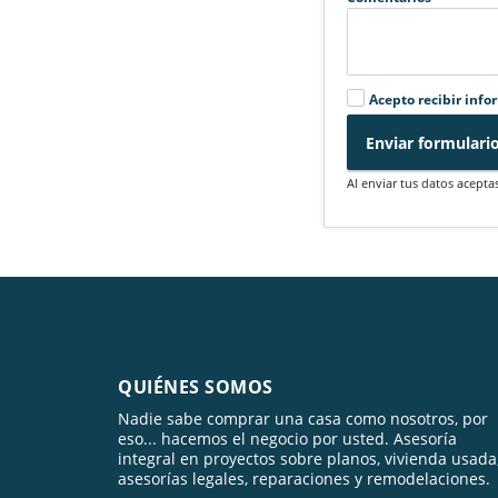
Acepto recibir info
Enviar formulari
Al enviar tus datos acepta
QUIÉNES SOMOS
Nadie sabe comprar una casa como nosotros, por
eso... hacemos el negocio por usted. Asesoría
integral en proyectos sobre planos, vivienda usada
asesorías legales, reparaciones y remodelaciones.