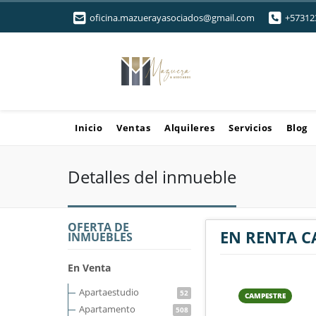
oficina.mazuerayasociados@gmail.com
+57312
Inicio
Ventas
Alquileres
Servicios
Blog
Detalles del inmueble
OFERTA DE
EN RENTA C
INMUEBLES
En Venta
Apartaestudio
52
CAMPESTRE
Apartamento
508