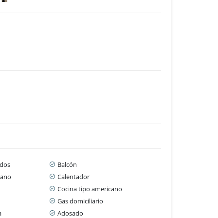
dos
Balcón
cano
Calentador
Cocina tipo americano
Gas domiciliario
a
Adosado