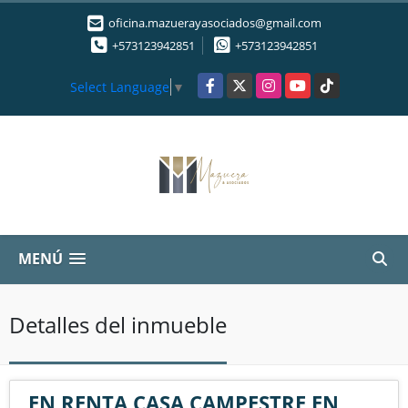
oficina.mazuerayasociados@gmail.com
+573123942851
+573123942851
Facebook
X
Instagram
YouTube
TikTok
Select Language
▼
MENÚ
Detalles del inmueble
EN RENTA CASA CAMPESTRE EN