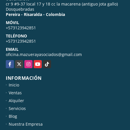
cr 9 #9-37 local 17 y 18 cc la macarena (antiguo jota gallo)
Dosquebradas
Pereira - Risaralda - Colombia
MÓVIL
+573123942851
TELÉFONO
+573123942851
EMAIL
oficina.mazuerayasociados@gmail.com
Facebook
X
Instagram
YouTube
TikTok
INFORMACIÓN
Inicio
Ventas
Alquiler
Servicios
Blog
Nuestra Empresa