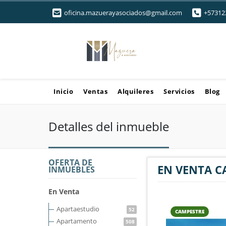
oficina.mazuerayasociados@gmail.com
+57312
Inicio
Ventas
Alquileres
Servicios
Blog
Detalles del inmueble
OFERTA DE
EN VENTA C
INMUEBLES
En Venta
Apartaestudio
52
CAMPESTRE
Apartamento
508