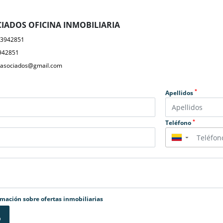
IADOS OFICINA INMOBILIARIA
23942851
942851
yasociados@gmail.com
*
Apellidos
*
Teléfono
▼
rmación sobre ofertas inmobiliarias
o