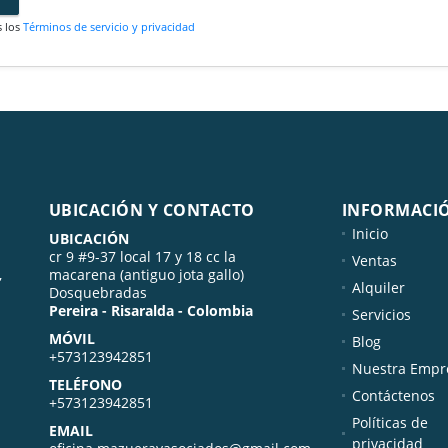
s los
Términos de servicio y privacidad
UBICACIÓN Y CONTACTO
INFORMACI
Inicio
UBICACIÓN
cr 9 #9-37 local 17 y 18 cc la
Ventas
,
macarena (antiguo jota gallo)
Alquiler
Dosquebradas
Pereira - Risaralda - Colombia
Servicios
MÓVIL
Blog
+573123942851
Nuestra Empr
TELÉFONO
Contáctenos
+573123942851
Políticas de
EMAIL
privacidad