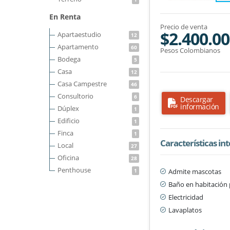
En Renta
Precio de venta
$2.400.00
Apartaestudio
12
Apartamento
60
Pesos Colombianos
Bodega
5
Casa
12
Casa Campestre
46
Consultorio
6
Descargar
información
Dúplex
1
Edificio
1
Finca
1
Características in
Local
27
Oficina
28
Penthouse
Admite mascotas
1
Baño en habitación 
Electricidad
Lavaplatos