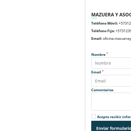
MAZUERA Y ASOC
Teléfono Móvil:
+5731
Teléfono Fijo:
+573123
Email:
oficina.mazuera
*
Nombre
*
Email
Comentarios
Acepto recibir info
Enviar formulari