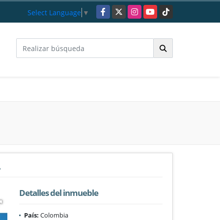
Facebook
X
Instagram
YouTube
TikTok
Select Language
▼
A
Detalles del inmueble
País:
Colombia