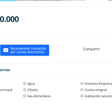
0.000
Recomendar inmueble
Compartir
por correo electrónico
ternas
Agua
Armarios Empotra
principal
Clósets
Cocina integral
Gas domiciliario
Habitación servici