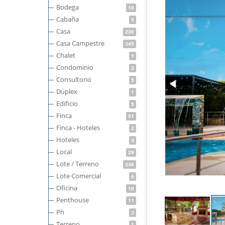
Bodega
10
Cabaña
5
Casa
239
Casa Campestre
345
Chalet
1
Condominio
2
Consultorio
5
Dúplex
1
Edificio
5
Finca
51
Finca - Hoteles
2
Hoteles
3
Local
29
Lote / Terreno
236
Lote Comercial
6
Oficina
10
Penthouse
11
Ph
2
Terreno
1