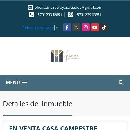
oficina.mazuerayasociados@gmail.com
+573123942851
+573123942851
Facebook
X
Instagram
YouTube
TikTok
Select Language
▼
MENÚ
Detalles del inmueble
EN VENTA CASA CAMPESTRE