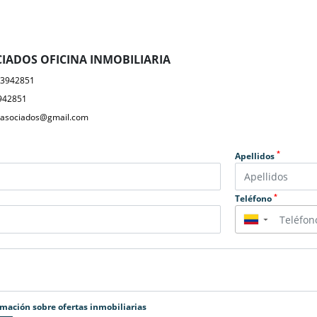
IADOS OFICINA INMOBILIARIA
23942851
942851
yasociados@gmail.com
*
Apellidos
*
Teléfono
▼
rmación sobre ofertas inmobiliarias