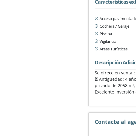
Características ex
Acceso pavimentad
Cochera / Garaje
Piscina
Vigilancia
Áreas Turísticas
Descripción Adici
Se ofrece en venta c
⏳ Antigüedad: 4 años
privado de 2058 m²,
Excelente inversión
Contacte al ag