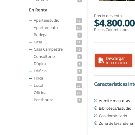
En Renta
Precio de venta
$4.800.00
Apartaestudio
12
Apartamento
60
Pesos Colombianos
Bodega
5
Casa
12
Casa Campestre
46
Consultorio
6
Descargar
información
Dúplex
1
Edificio
1
Finca
1
Características in
Local
27
Oficina
28
Penthouse
Admite mascotas
1
Biblioteca/Estudio
Gas domiciliario
Zona de lavandería