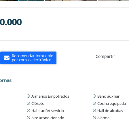
0.000
Recomendar inmueble
Compartir
por correo electrónico
ternas
Armarios Empotrados
Baño auxiliar
Clósets
Cocina equipada
Habitación servicio
Hall de alcobas
Aire acondicionado
Alarma