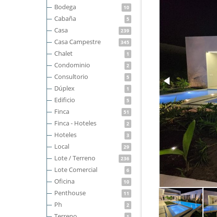
Bodega
10
Cabaña
5
Casa
239
Casa Campestre
345
Chalet
1
Condominio
2
Consultorio
5
Dúplex
1
Edificio
5
Finca
51
Finca - Hoteles
2
Hoteles
3
Local
29
Lote / Terreno
236
Lote Comercial
6
Oficina
10
Penthouse
11
Ph
2
Terreno
1