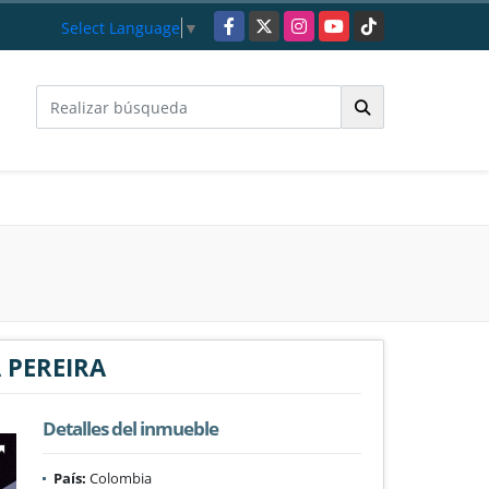
Facebook
X
Instagram
YouTube
TikTok
Select Language
▼
 PEREIRA
Detalles del inmueble
País:
Colombia