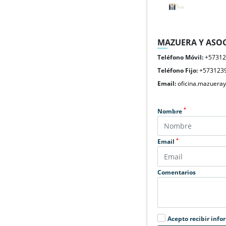
MAZUERA Y ASOC
Teléfono Móvil:
+5731
Teléfono Fijo:
+573123
Email:
oficina.mazuera
*
Nombre
*
Email
Comentarios
Acepto recibir info