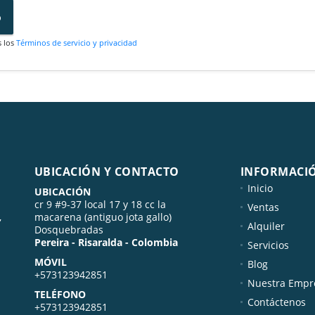
o
s los
Términos de servicio y privacidad
UBICACIÓN Y CONTACTO
INFORMACI
Inicio
UBICACIÓN
cr 9 #9-37 local 17 y 18 cc la
Ventas
,
macarena (antiguo jota gallo)
Alquiler
Dosquebradas
Pereira - Risaralda - Colombia
Servicios
MÓVIL
Blog
+573123942851
Nuestra Empr
TELÉFONO
Contáctenos
+573123942851