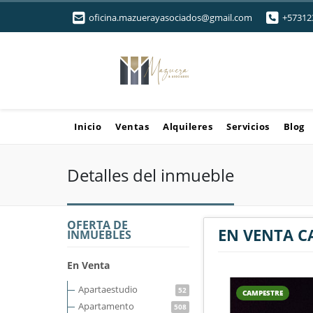
oficina.mazuerayasociados@gmail.com
+57312
Inicio
Ventas
Alquileres
Servicios
Blog
Detalles del inmueble
OFERTA DE
EN VENTA C
INMUEBLES
En Venta
Apartaestudio
52
CAMPESTRE
Apartamento
508