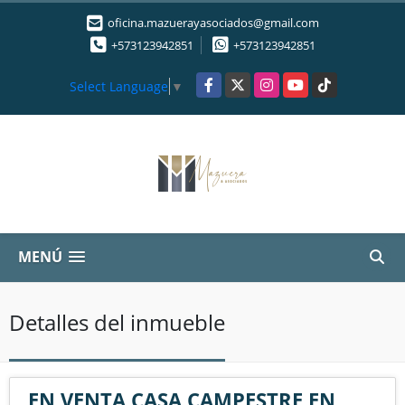
oficina.mazuerayasociados@gmail.com
+573123942851
+573123942851
Facebook
X
Instagram
YouTube
TikTok
Select Language
▼
MENÚ
Detalles del inmueble
EN VENTA CASA CAMPESTRE EN