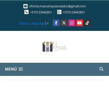
oficina.mazuerayasociados@gmail.com
+573123942851
+573123942851
Facebook
X
Instagram
YouTube
TikTok
Select Language
▼
MENÚ