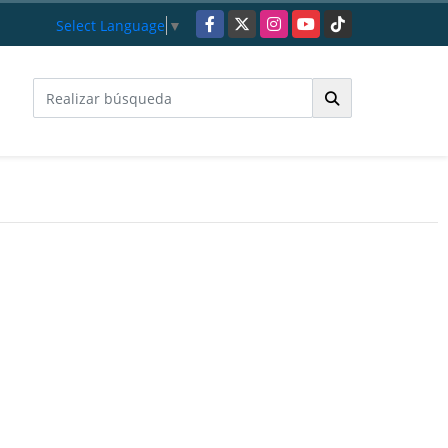
Facebook
X
Instagram
YouTube
TikTok
Select Language
▼