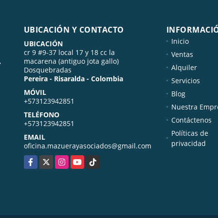
UBICACIÓN Y CONTACTO
INFORMACI
Inicio
UBICACIÓN
cr 9 #9-37 local 17 y 18 cc la
Ventas
,
macarena (antiguo jota gallo)
Alquiler
Dosquebradas
Pereira - Risaralda - Colombia
Servicios
MÓVIL
Blog
+573123942851
Nuestra Empr
TELÉFONO
Contáctenos
+573123942851
Políticas de
EMAIL
privacidad
oficina.mazuerayasociados@gmail.com
Facebook
X
Instagram
YouTube
TikTok