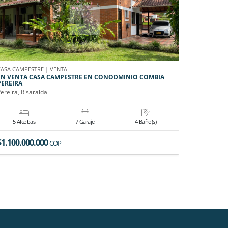
CASA CAMPESTRE | VENTA
CASA CAMPE
EN VENTA CASA CAMPESTRE EN CONODMINIO COMBIA
EN VENTA
PEREIRA
Pereira, Ri
ereira, Risaralda
5 Alcobas
7 Garaje
4 Baño(s)
4 Alco
$1.100.000.000
$2.300.0
COP