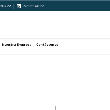
3942851
+573123942851
Nuestra Empresa
Contáctenos