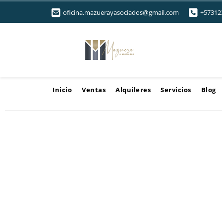
oficina.mazuerayasociados@gmail.com
+57312
Inicio
Ventas
Alquileres
Servicios
Blog