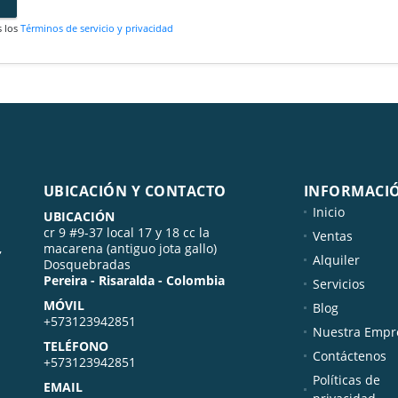
s los
Términos de servicio y privacidad
UBICACIÓN Y CONTACTO
INFORMACI
Inicio
UBICACIÓN
cr 9 #9-37 local 17 y 18 cc la
Ventas
,
macarena (antiguo jota gallo)
Alquiler
Dosquebradas
Pereira - Risaralda - Colombia
Servicios
MÓVIL
Blog
+573123942851
Nuestra Empr
TELÉFONO
Contáctenos
+573123942851
Políticas de
EMAIL