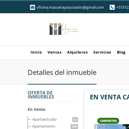
oficina.mazuerayasociados@gmail.com
+57312
Inicio
Ventas
Alquileres
Servicios
Blog
Detalles del inmueble
OFERTA DE
EN VENTA C
INMUEBLES
En Venta
Apartaestudio
52
CAMPESTRE
Apartamento
508