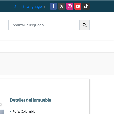
Facebook
X
Instagram
YouTube
TikTok
Select Language
▼
Detalles del inmueble
País:
Colombia