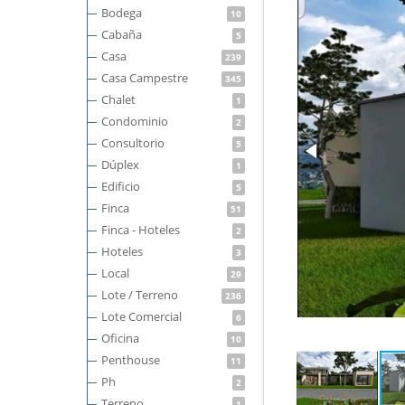
Bodega
10
Cabaña
5
Casa
239
Casa Campestre
345
Chalet
1
Condominio
2
Consultorio
5
Dúplex
1
Edificio
5
Finca
51
Finca - Hoteles
2
Hoteles
3
Local
29
Lote / Terreno
236
Lote Comercial
6
Oficina
10
Penthouse
11
Ph
2
Terreno
1