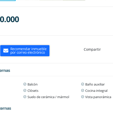
0.000
Recomendar inmueble
Compartir
por correo electrónico
ternas
Balcón
Baño auxiliar
Clósets
Cocina integral
Suelo de cerámica / mármol
Vista panorámica
ternas