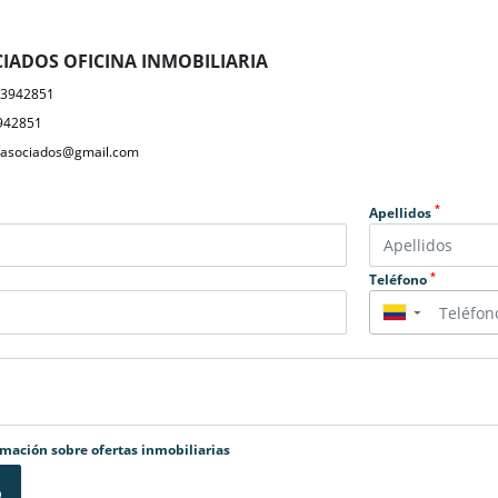
IADOS OFICINA INMOBILIARIA
23942851
942851
yasociados@gmail.com
*
Apellidos
*
Teléfono
▼
rmación sobre ofertas inmobiliarias
o