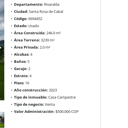
Departamento:
Risaralda
Ciudad:
Santa Rosa de Cabal
Código:
6694452
Estado:
Usado
Área Construida:
246.0 m²
Área Terreno:
3239 m²
Área Privada:
2.0 m²
Alcobas:
4
Baños:
5
Garaje:
2
Estrato:
4
Pisos:
16
Año construcción:
2023
Tipo de inmueble:
Casa Campestre
Tipo de negocio:
Venta
Valor Administración:
$500.000 COP