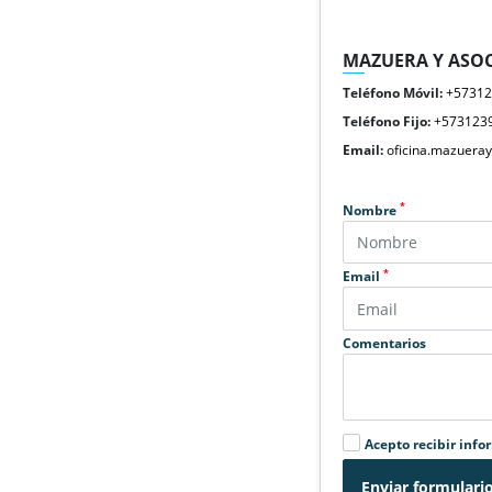
MAZUERA Y ASOC
Teléfono Móvil:
+5731
Teléfono Fijo:
+573123
Email:
oficina.mazuera
*
Nombre
*
Email
Comentarios
Acepto recibir info
Enviar formulari