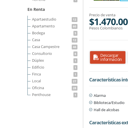
En Renta
Precio de venta
$1.470.00
Apartaestudio
12
Apartamento
60
Pesos Colombianos
Bodega
5
Casa
12
Casa Campestre
46
Consultorio
6
Descargar
información
Dúplex
1
Edificio
1
Finca
1
Características in
Local
27
Oficina
28
Penthouse
Alarma
1
Biblioteca/Estudio
Hall de alcobas
Características ex