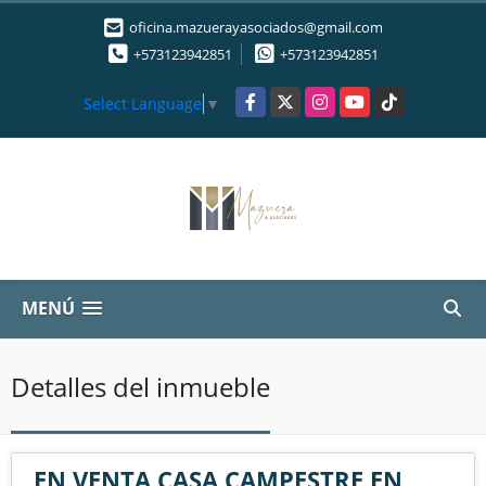
oficina.mazuerayasociados@gmail.com
+573123942851
+573123942851
Facebook
X
Instagram
YouTube
TikTok
Select Language
▼
MENÚ
Detalles del inmueble
EN VENTA CASA CAMPESTRE EN