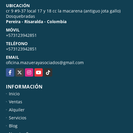
UBICACIÓN
cr 9 #9-37 local 17 y 18 cc la macarena (antiguo jota gallo)
Dosquebradas
Pereira - Risaralda - Colombia
MÓVIL
+573123942851
TELÉFONO
+573123942851
EMAIL
oficina.mazuerayasociados@gmail.com
Facebook
X
Instagram
YouTube
TikTok
INFORMACIÓN
Inicio
Ventas
Alquiler
Servicios
Blog