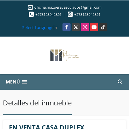
oficina.mazuerayasociados@gmail.com
+573123942851
+573123942851
Facebook
X
Instagram
YouTube
TikTok
Select Language
▼
MENÚ
Detalles del inmueble
EN VENTA CASA DUPLEX