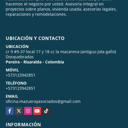
hacemos el negocio por usted. Asesoría integral en
proyectos sobre planos, vivienda usada, asesorías legales,
reparaciones y remodelaciones.
UBICACIÓN Y CONTACTO
UBICACIÓN
cr 9 #9-37 local 17 y 18 cc la macarena (antiguo jota gallo)
Dosquebradas
Pereira - Risaralda - Colombia
MÓVIL
+573123942851
TELÉFONO
+573123942851
EMAIL
oficina.mazuerayasociados@gmail.com
Facebook
X
Instagram
YouTube
TikTok
INFORMACIÓN