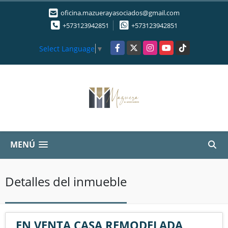
oficina.mazuerayasociados@gmail.com
+573123942851
+573123942851
Facebook
X
Instagram
YouTube
TikTok
Select Language
▼
MENÚ
Detalles del inmueble
EN VENTA CASA REMODELADA