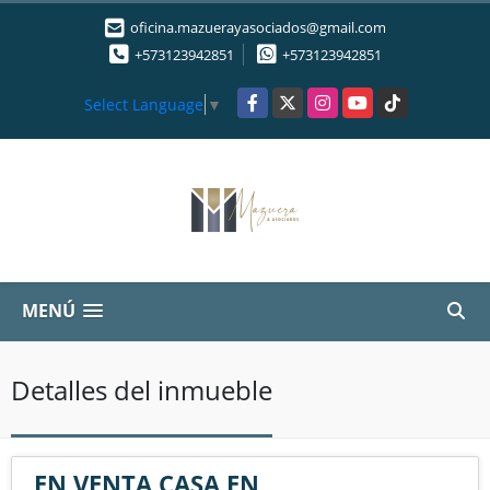
oficina.mazuerayasociados@gmail.com
+573123942851
+573123942851
Facebook
X
Instagram
YouTube
TikTok
Select Language
▼
MENÚ
Detalles del inmueble
EN VENTA CASA EN