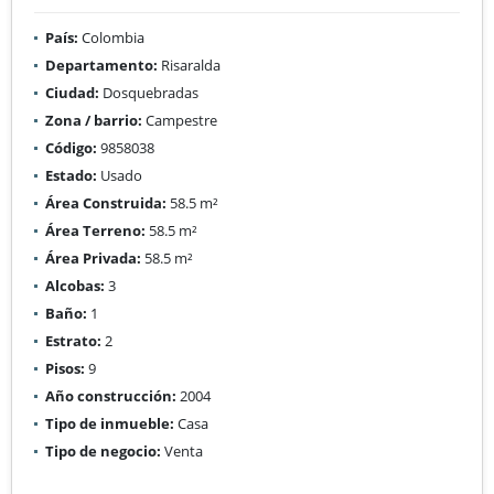
País:
Colombia
Departamento:
Risaralda
Ciudad:
Dosquebradas
Zona / barrio:
Campestre
Código:
9858038
Estado:
Usado
Área Construida:
58.5 m²
Área Terreno:
58.5 m²
Área Privada:
58.5 m²
Alcobas:
3
Baño:
1
Estrato:
2
Pisos:
9
Año construcción:
2004
Tipo de inmueble:
Casa
Tipo de negocio:
Venta