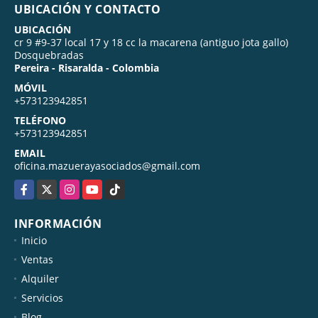
UBICACIÓN Y CONTACTO
UBICACIÓN
cr 9 #9-37 local 17 y 18 cc la macarena (antiguo jota gallo)
Dosquebradas
Pereira - Risaralda - Colombia
MÓVIL
+573123942851
TELÉFONO
+573123942851
EMAIL
oficina.mazuerayasociados@gmail.com
Facebook
X
Instagram
YouTube
TikTok
INFORMACIÓN
Inicio
Ventas
Alquiler
Servicios
Blog