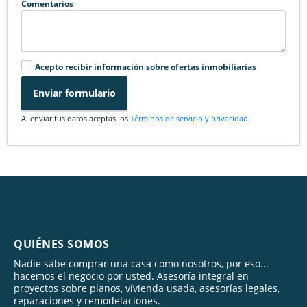
Comentarios
Acepto recibir información sobre ofertas inmobiliarias
Enviar formulario
Al enviar tus datos aceptas los
Términos de servicio y privacidad
QUIÉNES SOMOS
Nadie sabe comprar una casa como nosotros, por eso...
hacemos el negocio por usted. Asesoría integral en
proyectos sobre planos, vivienda usada, asesorías legales,
reparaciones y remodelaciones.