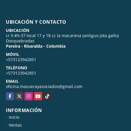
UBICACIÓN Y CONTACTO
UBICACIÓN
cr 9 #9-37 local 17 y 18 cc la macarena (antiguo jota gallo)
Dosquebradas
Pereira - Risaralda - Colombia
MÓVIL
+573123942851
TELÉFONO
+573123942851
EMAIL
oficina.mazuerayasociados@gmail.com
Facebook
X
Instagram
YouTube
TikTok
INFORMACIÓN
Inicio
Ventas