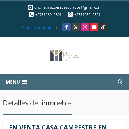
oficina.mazuerayasociados@gmail.com
+573123942851
+573123942851
Facebook
X
Instagram
YouTube
TikTok
Select Language
▼
MENÚ
Detalles del inmueble
EN VENTA CASA CAMPESTRE EN