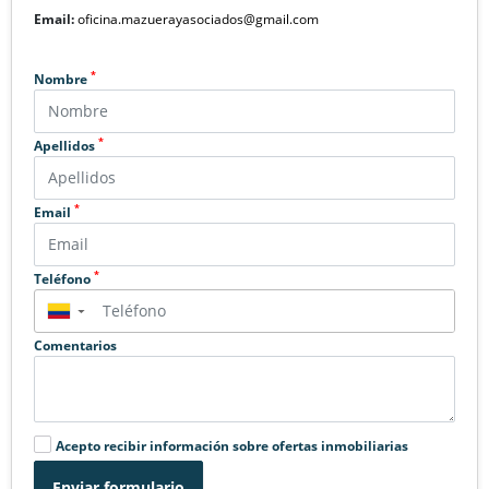
Email:
oficina.mazuerayasociados@gmail.com
*
Nombre
*
Apellidos
*
Email
*
Teléfono
▼
Comentarios
Acepto recibir información sobre ofertas inmobiliarias
Enviar formulario