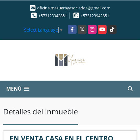
oficina.mazuerayasociados@gmail.com
+573123942851
+573123942851
Facebook
X
Instagram
YouTube
TikTok
Select Language
▼
MENÚ
Detalles del inmueble
EN VENTA CASA EN EL CENTRO