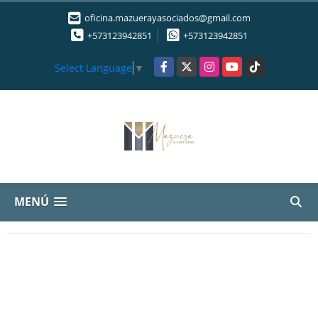
oficina.mazuerayasociados@gmail.com
+573123942851
+573123942851
Facebook
X
Instagram
YouTube
TikTok
Select Language
▼
MENÚ