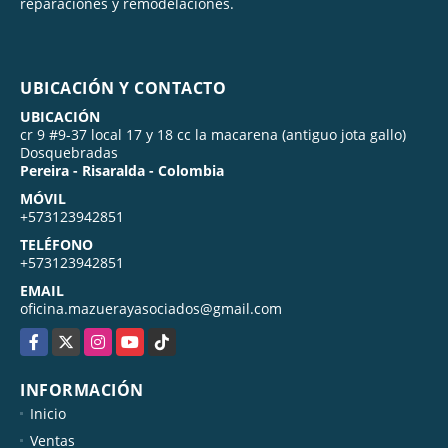
reparaciones y remodelaciones.
UBICACIÓN Y CONTACTO
UBICACIÓN
cr 9 #9-37 local 17 y 18 cc la macarena (antiguo jota gallo)
Dosquebradas
Pereira - Risaralda - Colombia
MÓVIL
+573123942851
TELÉFONO
+573123942851
EMAIL
oficina.mazuerayasociados@gmail.com
Facebook
X
Instagram
YouTube
TikTok
INFORMACIÓN
Inicio
Ventas