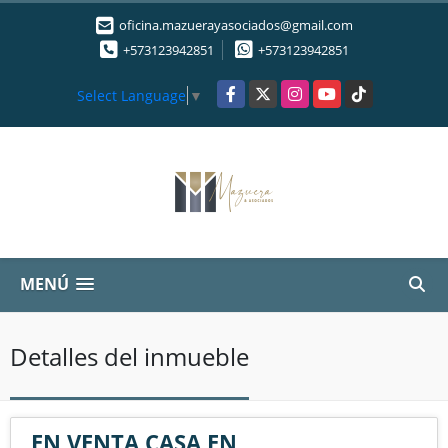
oficina.mazuerayasociados@gmail.com
+573123942851
+573123942851
Facebook
X
Instagram
YouTube
TikTok
Select Language
▼
MENÚ
Detalles del inmueble
EN VENTA CASA EN