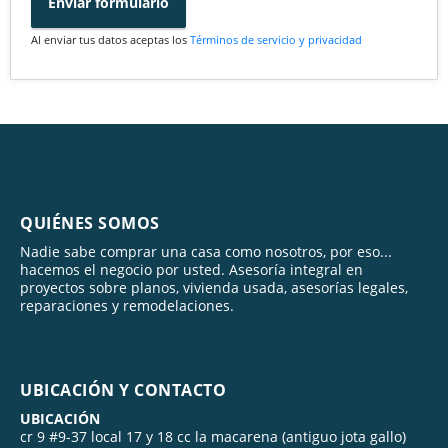
Enviar formulario
Al enviar tus datos aceptas los
Términos de servicio y privacidad
QUIÉNES SOMOS
Nadie sabe comprar una casa como nosotros, por eso...
hacemos el negocio por usted. Asesoría integral en
proyectos sobre planos, vivienda usada, asesorías legales,
reparaciones y remodelaciones.
UBICACIÓN Y CONTACTO
UBICACIÓN
cr 9 #9-37 local 17 y 18 cc la macarena (antiguo jota gallo)