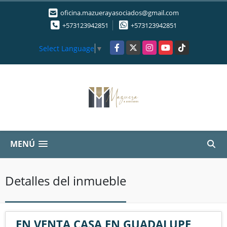
oficina.mazuerayasociados@gmail.com
+573123942851
+573123942851
Facebook
X
Instagram
YouTube
TikTok
Select Language
▼
MENÚ
Detalles del inmueble
EN VENTA CASA EN GUADALUPE