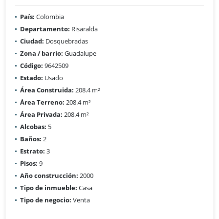
País:
Colombia
Departamento:
Risaralda
Ciudad:
Dosquebradas
Zona / barrio:
Guadalupe
Código:
9642509
Estado:
Usado
Área Construida:
208.4 m²
Área Terreno:
208.4 m²
Área Privada:
208.4 m²
Alcobas:
5
Baños:
2
Estrato:
3
Pisos:
9
Año construcción:
2000
Tipo de inmueble:
Casa
Tipo de negocio:
Venta