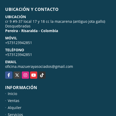
UBICACIÓN Y CONTACTO
UBICACIÓN
cr 9 #9-37 local 17 y 18 cc la macarena (antiguo jota gallo)
Dosquebradas
Pereira - Risaralda - Colombia
MÓVIL
+573123942851
TELÉFONO
+573123942851
EMAIL
oficina.mazuerayasociados@gmail.com
Facebook
X
Instagram
YouTube
TikTok
INFORMACIÓN
Inicio
Ventas
Alquiler
Servicios