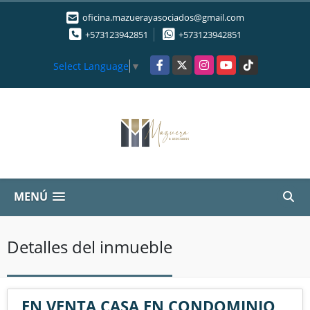
oficina.mazuerayasociados@gmail.com
+573123942851
+573123942851
Facebook
X
Instagram
YouTube
TikTok
Select Language
▼
MENÚ
Detalles del inmueble
EN VENTA CASA EN CONDOMINIO