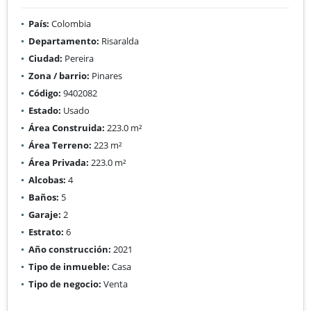
País:
Colombia
Departamento:
Risaralda
Ciudad:
Pereira
Zona / barrio:
Pinares
Código:
9402082
Estado:
Usado
Área Construida:
223.0 m²
Área Terreno:
223 m²
Área Privada:
223.0 m²
Alcobas:
4
Baños:
5
Garaje:
2
Estrato:
6
Año construcción:
2021
Tipo de inmueble:
Casa
Tipo de negocio:
Venta