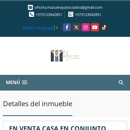
oficina.mazuerayasociados@gmail.com
+573123942851
+573123942851
Facebook
X
Instagram
YouTube
TikTok
Select Language
▼
MENÚ
Detalles del inmueble
EN VENTA CASA EN CONJUNTO