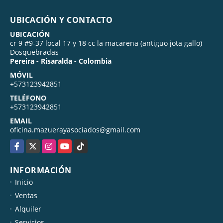
UBICACIÓN Y CONTACTO
UBICACIÓN
cr 9 #9-37 local 17 y 18 cc la macarena (antiguo jota gallo)
Dosquebradas
Pereira - Risaralda - Colombia
MÓVIL
+573123942851
TELÉFONO
+573123942851
EMAIL
oficina.mazuerayasociados@gmail.com
Facebook
X
Instagram
YouTube
TikTok
INFORMACIÓN
Inicio
Ventas
Alquiler
Servicios