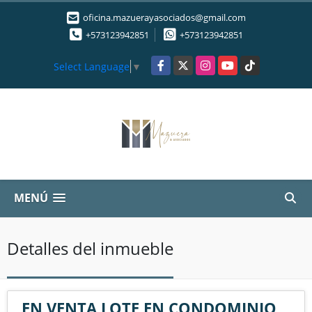
oficina.mazuerayasociados@gmail.com
+573123942851
+573123942851
Facebook
X
Instagram
YouTube
TikTok
Select Language
▼
MENÚ
Detalles del inmueble
EN VENTA LOTE EN CONDOMINIO