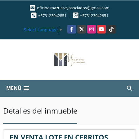
oficina.mazuerayasociados@gmail.com
+573123942851
+573123942851
Facebook
X
Instagram
YouTube
TikTok
Select Language
▼
MENÚ
Detalles del inmueble
EN VENTA LOTE EN CERRITOS