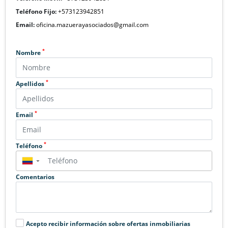
Teléfono Fijo:
+573123942851
Email:
oficina.mazuerayasociados@gmail.com
*
Nombre
*
Apellidos
*
Email
*
Teléfono
▼
Comentarios
Acepto recibir información sobre ofertas inmobiliarias