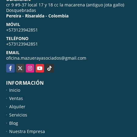
cr 9 #9-37 local 17 y 18 cc la macarena (antiguo jota gallo)
Dosquebradas
Pereira - Risaralda - Colombia
MÓVIL
+573123942851
TELÉFONO
+573123942851
EMAIL
oficina.mazuerayasociados@gmail.com
Facebook
X
Instagram
YouTube
TikTok
INFORMACIÓN
Inicio
Ventas
Alquiler
Servicios
Blog
Nuestra Empresa