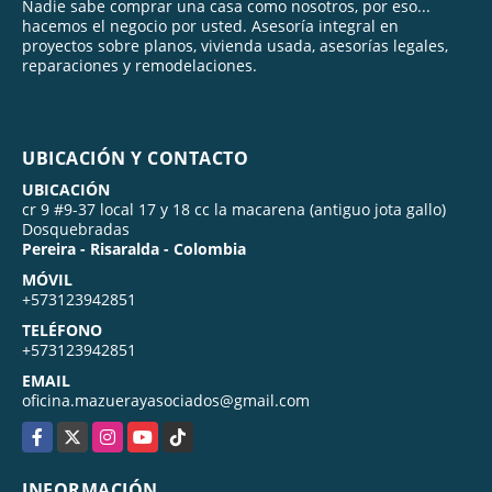
Nadie sabe comprar una casa como nosotros, por eso...
hacemos el negocio por usted. Asesoría integral en
proyectos sobre planos, vivienda usada, asesorías legales,
reparaciones y remodelaciones.
UBICACIÓN Y CONTACTO
UBICACIÓN
cr 9 #9-37 local 17 y 18 cc la macarena (antiguo jota gallo)
Dosquebradas
Pereira - Risaralda - Colombia
MÓVIL
+573123942851
TELÉFONO
+573123942851
EMAIL
oficina.mazuerayasociados@gmail.com
Facebook
X
Instagram
YouTube
TikTok
INFORMACIÓN