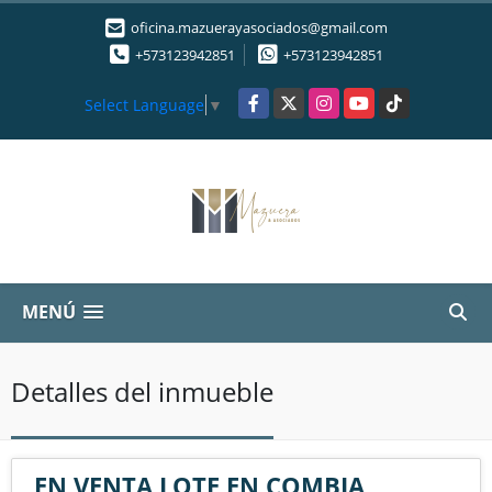
oficina.mazuerayasociados@gmail.com
+573123942851
+573123942851
Facebook
X
Instagram
YouTube
TikTok
Select Language
▼
MENÚ
Detalles del inmueble
EN VENTA LOTE EN COMBIA