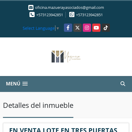
oficina.mazuerayasociados@gmail.com
+573123942851
+573123942851
Facebook
X
Instagram
YouTube
TikTok
Select Language
▼
MENÚ
Detalles del inmueble
EN VENTA LOTE EN TRES PUERTAS