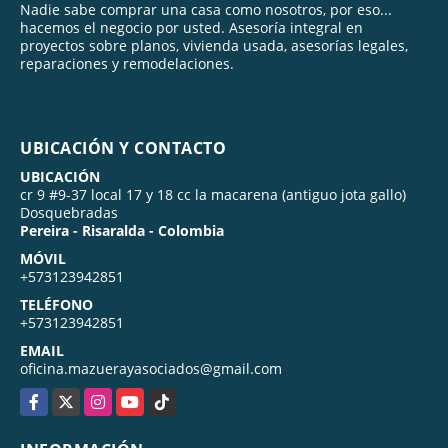
Nadie sabe comprar una casa como nosotros, por eso...
hacemos el negocio por usted. Asesoría integral en
proyectos sobre planos, vivienda usada, asesorías legales,
reparaciones y remodelaciones.
UBICACIÓN Y CONTACTO
UBICACIÓN
cr 9 #9-37 local 17 y 18 cc la macarena (antiguo jota gallo)
Dosquebradas
Pereira - Risaralda - Colombia
MÓVIL
+573123942851
TELÉFONO
+573123942851
EMAIL
oficina.mazuerayasociados@gmail.com
Facebook
X
Instagram
YouTube
TikTok