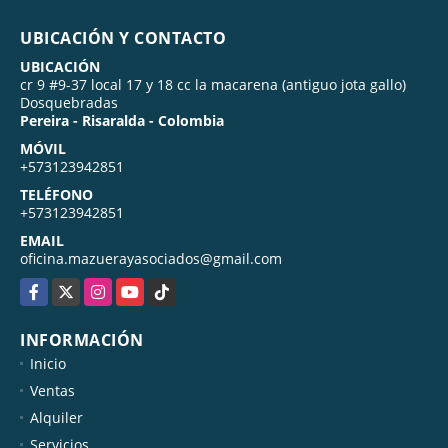
UBICACIÓN Y CONTACTO
UBICACIÓN
cr 9 #9-37 local 17 y 18 cc la macarena (antiguo jota gallo)
Dosquebradas
Pereira - Risaralda - Colombia
MÓVIL
+573123942851
TELÉFONO
+573123942851
EMAIL
oficina.mazuerayasociados@gmail.com
Facebook
X
Instagram
YouTube
TikTok
INFORMACIÓN
Inicio
Ventas
Alquiler
Servicios