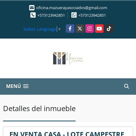
oficina.mazuerayasociados@gmail.com
+573123942851
+573123942851
Facebook
X
Instagram
YouTube
TikTok
Select Language
▼
MENÚ
Detalles del inmueble
EN VENTA CASA - LOTE CAMPESTRE