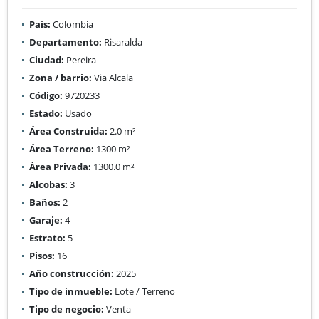
País:
Colombia
Departamento:
Risaralda
Ciudad:
Pereira
Zona / barrio:
Via Alcala
Código:
9720233
Estado:
Usado
Área Construida:
2.0 m²
Área Terreno:
1300 m²
Área Privada:
1300.0 m²
Alcobas:
3
Baños:
2
Garaje:
4
Estrato:
5
Pisos:
16
Año construcción:
2025
Tipo de inmueble:
Lote / Terreno
Tipo de negocio:
Venta