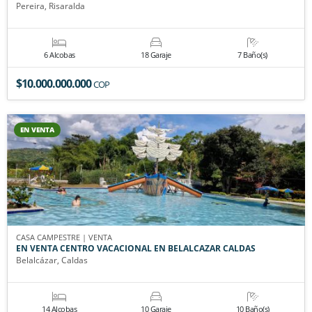
Pereira, Risaralda
6 Alcobas
18 Garaje
7 Baño(s)
$10.000.000.000
COP
EN VENTA
CASA CAMPESTRE | VENTA
EN VENTA CENTRO VACACIONAL EN BELALCAZAR CALDAS
Belalcázar, Caldas
14 Alcobas
10 Garaje
10 Baño(s)