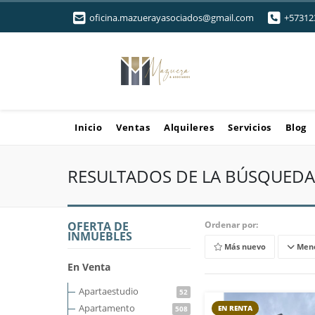
oficina.mazuerayasociados@gmail.com
+57312
Inicio
Ventas
Alquileres
Servicios
Blog
RESULTADOS DE LA BÚSQUEDA
OFERTA DE
Ordenar por:
INMUEBLES
Más nuevo
Meno
En Venta
Apartaestudio
52
Apartamento
EN RENTA
508