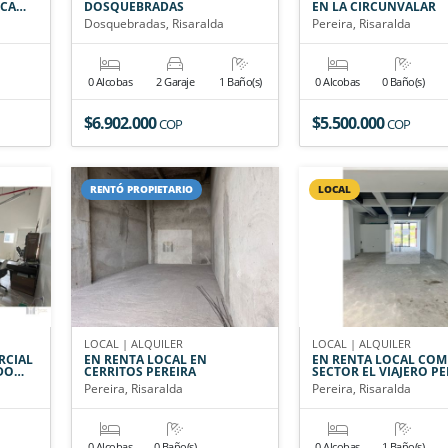
LCA…
DOSQUEBRADAS
EN LA CIRCUNVALAR
Dosquebradas, Risaralda
Pereira, Risaralda
0 Alcobas
2 Garaje
1 Baño(s)
0 Alcobas
0 Baño(s)
$6.902.000
$5.500.000
COP
COP
RENTÓ PROPIETARIO
LOCAL
LOCAL | ALQUILER
LOCAL | ALQUILER
RCIAL
EN RENTA LOCAL EN
EN RENTA LOCAL COM
 DO…
CERRITOS PEREIRA
SECTOR EL VIAJERO PE
Pereira, Risaralda
Pereira, Risaralda
0 Alcobas
0 Baño(s)
0 Alcobas
1 Baño(s)