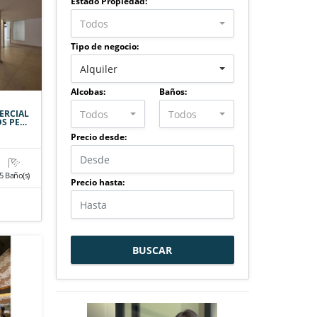
Estado Propiedad:
Todos
Tipo de negocio:
Alquiler
Alcobas:
Baños:
Todos
Todos
ERCIAL
OS PE…
Precio desde:
5 Baño(s)
Precio hasta:
BUSCAR