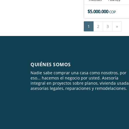
$5.000.000
COP
Sigui
1
2
3
»
QUIÉNES SOMOS
Nadie sabe comprar una casa como nosotros, por
eso... hacemos el negocio por usted. Asesoría
integral en proyectos sobre planos, vivienda usada
asesorías legales, reparaciones y remodelaciones.