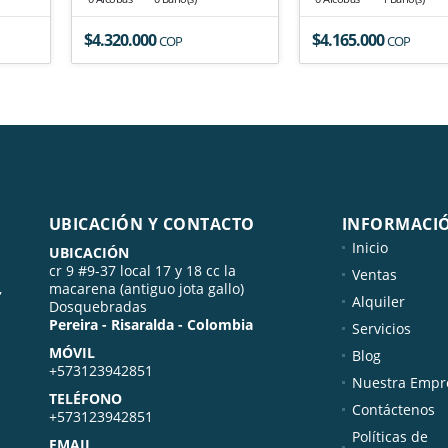
$4.320.000
$4.165.000
COP
COP
ente
UBICACIÓN Y CONTACTO
INFORMACI
Inicio
UBICACIÓN
cr 9 #9-37 local 17 y 18 cc la
Ventas
,
macarena (antiguo jota gallo)
Alquiler
Dosquebradas
Pereira - Risaralda - Colombia
Servicios
MÓVIL
Blog
+573123942851
Nuestra Empr
TELÉFONO
Contáctenos
+573123942851
Políticas de
EMAIL