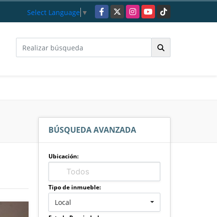
Facebook
X
Instagram
YouTube
TikTok
Select Language
▼
BÚSQUEDA AVANZADA
Ubicación:
Tipo de inmueble:
Local