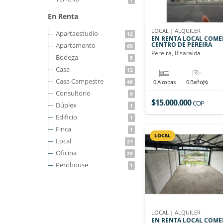
En Renta
LOCAL | ALQUILER
Apartaestudio
12
EN RENTA LOCAL COME
CENTRO DE PEREIRA
Apartamento
60
Pereira, Risaralda
Bodega
5
Casa
12
Casa Campestre
46
0 Alcobas
0 Baño(s)
Consultorio
6
$15.000.000
COP
Dúplex
1
Edificio
1
Finca
1
LOCAL
Local
27
Oficina
28
Penthouse
1
LOCAL | ALQUILER
EN RENTA LOCAL COME