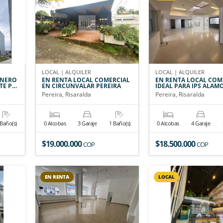
LOCAL | ALQUILER
LOCAL | ALQUILER
INERO
EN RENTA LOCAL COMERCIAL
EN RENTA LOCAL COM
TE P…
EN CIRCUNVALAR PEREIRA
IDEAL PARA IPS ALAM
Pereira, Risaralda
Pereira, Risaralda
 Baño(s)
0 Alcobas
3 Garaje
1 Baño(s)
0 Alcobas
4 Garaje
$19.000.000
$18.500.000
COP
COP
EN RENTA
LOCAL