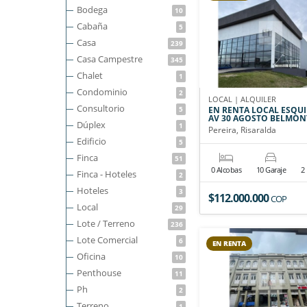
Bodega
10
Cabaña
5
Casa
239
Casa Campestre
345
Chalet
1
Condominio
2
LOCAL | ALQUILER
Consultorio
5
EN RENTA LOCAL ESQU
AV 30 AGOSTO BELMON
Dúplex
1
Pereira, Risaralda
Edificio
5
Finca
51
0 Alcobas
10 Garaje
2
Finca - Hoteles
2
Hoteles
3
$112.000.000
COP
Local
29
Lote / Terreno
236
Lote Comercial
6
EN RENTA
Oficina
10
Penthouse
11
Ph
2
Terreno
1