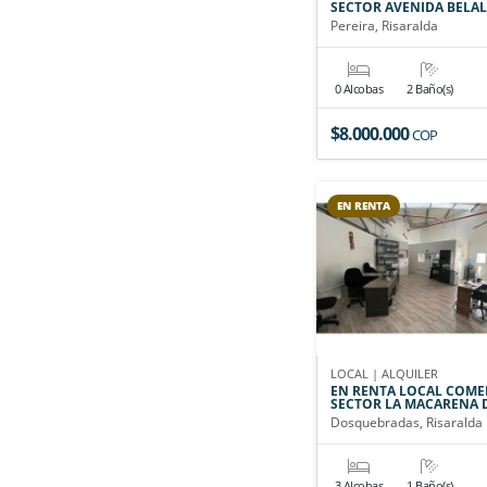
SECTOR AVENIDA BELA
Pereira, Risaralda
0 Alcobas
2 Baño(s)
$8.000.000
COP
EN RENTA
LOCAL | ALQUILER
EN RENTA LOCAL COME
SECTOR LA MACARENA
Dosquebradas, Risaralda
3 Alcobas
1 Baño(s)