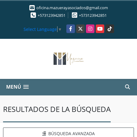
oficina.mazuerayasociados@gmail.com
+573123942851
+573123942851
Facebook
X
Instagram
YouTube
TikTok
Select Language
▼
MENÚ
RESULTADOS DE LA BÚSQUEDA
BÚSQUEDA AVANZADA