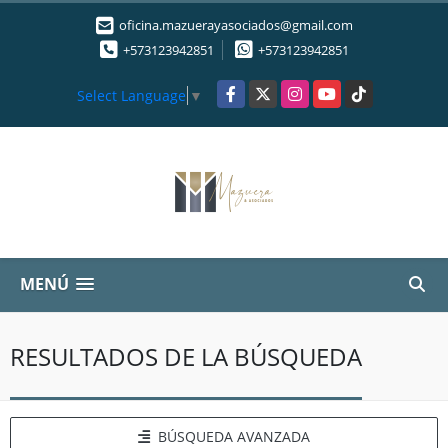
oficina.mazuerayasociados@gmail.com
+573123942851
+573123942851
Facebook
X
Instagram
YouTube
TikTok
Select Language
▼
MENÚ
RESULTADOS DE LA BÚSQUEDA
BÚSQUEDA AVANZADA