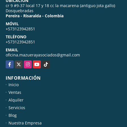
UBICACIÓN
cr 9 #9-37 local 17 y 18 cc la macarena (antiguo jota gallo)
Dosquebradas
Pereira - Risaralda - Colombia
MÓVIL
+573123942851
TELÉFONO
+573123942851
EMAIL
oficina.mazuerayasociados@gmail.com
Facebook
X
Instagram
YouTube
TikTok
INFORMACIÓN
Inicio
Ventas
Alquiler
Servicios
Blog
Nuestra Empresa