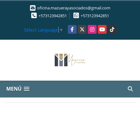
oficina.mazuerayasociados@gmail.com
+573123942851
+573123942851
Facebook
X
Instagram
YouTube
TikTok
Select Language
▼
MENÚ