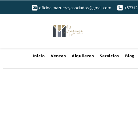
oficina.mazuerayasociados@gmail.com
+57312
Inicio
Ventas
Alquileres
Servicios
Blog