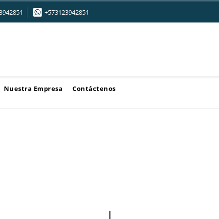
3942851
+573123942851
Nuestra Empresa
Contáctenos