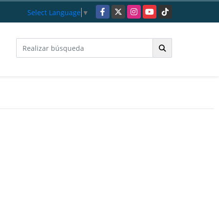
Facebook
X
Instagram
YouTube
TikTok
Select Language
▼