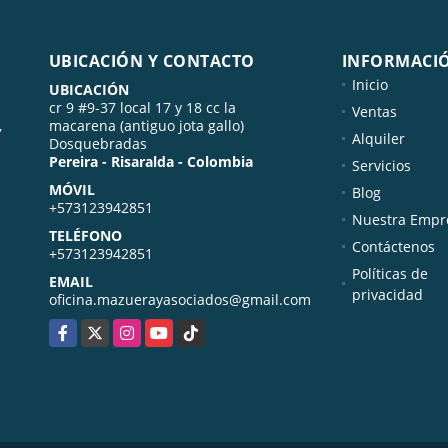
UBICACIÓN Y CONTACTO
INFORMACI
Inicio
UBICACIÓN
cr 9 #9-37 local 17 y 18 cc la
Ventas
,
macarena (antiguo jota gallo)
Alquiler
Dosquebradas
Pereira - Risaralda - Colombia
Servicios
MÓVIL
Blog
+573123942851
Nuestra Empr
TELÉFONO
Contáctenos
+573123942851
Políticas de
EMAIL
privacidad
oficina.mazuerayasociados@gmail.com
Facebook
X
Instagram
YouTube
TikTok