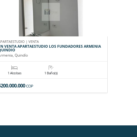
APARTAESTUDIO | VENTA
FINCA | VE
EN VENTA APARTAESTUDIO LOS FUNDADORES ARMENIA
EN VENTA
QUINDIO
VALLE
Armenia, Quindío
Roldanillo,
1 Alcobas
1 Baño(s)
2 Alco
$200.000.000
$650.000
COP