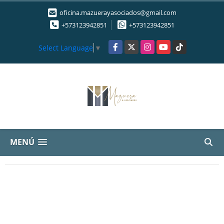
oficina.mazuerayasociados@gmail.com
+573123942851
+573123942851
Facebook
X
Instagram
YouTube
TikTok
Select Language
▼
MENÚ