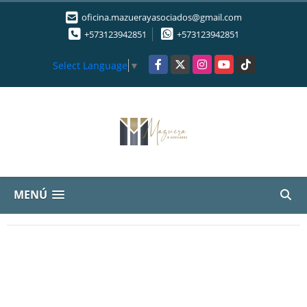
oficina.mazuerayasociados@gmail.com
+573123942851
+573123942851
Facebook
X
Instagram
YouTube
TikTok
Select Language
▼
MENÚ