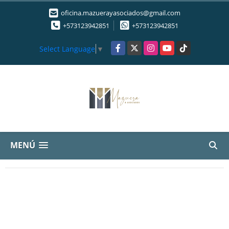
oficina.mazuerayasociados@gmail.com
+573123942851
+573123942851
Facebook
X
Instagram
YouTube
TikTok
Select Language
▼
MENÚ