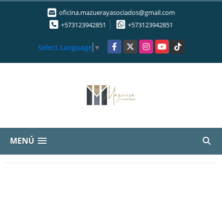
oficina.mazuerayasociados@gmail.com
+573123942851
+573123942851
Facebook
X
Instagram
YouTube
TikTok
Select Language
▼
MENÚ