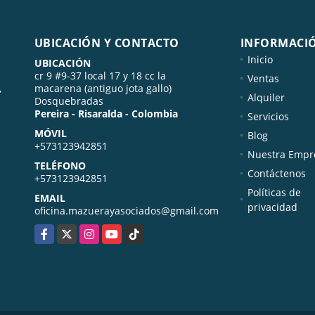
UBICACIÓN Y CONTACTO
INFORMACI
Inicio
UBICACIÓN
cr 9 #9-37 local 17 y 18 cc la
Ventas
,
macarena (antiguo jota gallo)
Alquiler
Dosquebradas
Pereira - Risaralda - Colombia
Servicios
MÓVIL
Blog
+573123942851
Nuestra Empr
TELÉFONO
Contáctenos
+573123942851
Políticas de
EMAIL
privacidad
oficina.mazuerayasociados@gmail.com
Facebook
X
Instagram
YouTube
TikTok