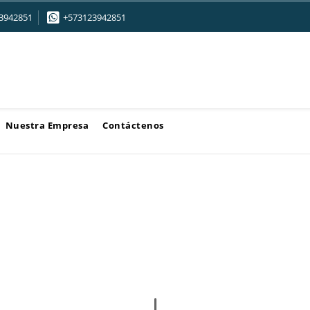
3942851
+573123942851
Nuestra Empresa
Contáctenos