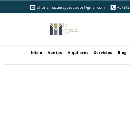
oficina.mazuerayasociados@gmail.com
+57312
Inicio
Ventas
Alquileres
Servicios
Blog