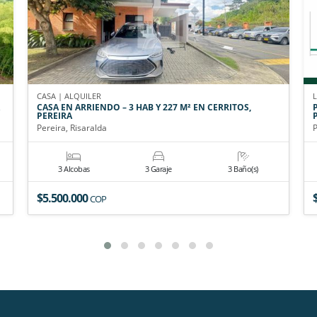
CASA | ALQUILER
CASA EN ARRIENDO – 3 HAB Y 227 M² EN CERRITOS,
PEREIRA
Pereira, Risaralda
P
3 Alcobas
3 Garaje
3 Baño(s)
$5.500.000
COP