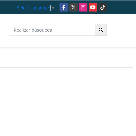
Facebook
X
Instagram
YouTube
TikTok
Select Language
▼