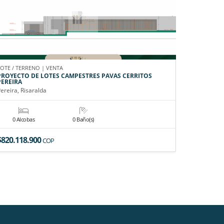
LOTE / TERRENO | VENTA
CASA CAMPE
PROYECTO DE LOTES CAMPESTRES PAVAS CERRITOS
EN VENTA
PEREIRA
Pereira, Ri
ereira, Risaralda
0 Alcobas
0 Baño(s)
6 Alco
$820.118.900
$4.900.0
COP