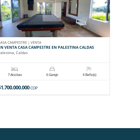
CASA CAMPESTRE | VENTA
APARTAMEN
EN VENTA CASA CAMPESTRE EN PALESTINA CALDAS
EN RENTA
alestina, Caldas
Pereira, Ri
7 Alcobas
6 Garaje
6 Baño(s)
3 Alco
$1.700.000.000
$1.600.0
COP