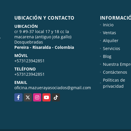
UBICACIÓN Y CONTACTO
INFORMACI
Inicio
UBICACIÓN
cr 9 #9-37 local 17 y 18 cc la
Ventas
,
macarena (antiguo jota gallo)
Alquiler
Dosquebradas
Pereira - Risaralda - Colombia
Servicios
MÓVIL
Blog
+573123942851
Nuestra Empr
TELÉFONO
Contáctenos
+573123942851
Políticas de
EMAIL
privacidad
oficina.mazuerayasociados@gmail.com
Facebook
X
Instagram
YouTube
TikTok