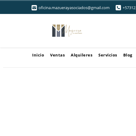
oficina.mazuerayasociados@gmail.com
+57312
Inicio
Ventas
Alquileres
Servicios
Blog