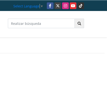
Facebook
X
Instagram
YouTube
TikTok
Select Language
▼