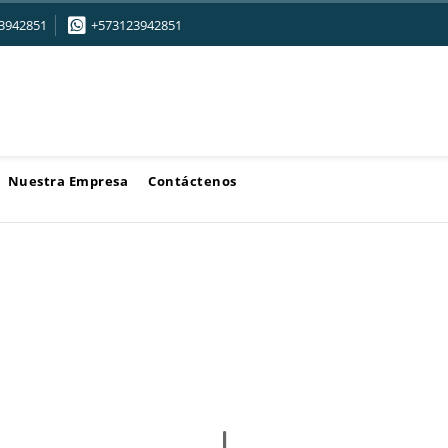
3942851
+573123942851
Nuestra Empresa
Contáctenos