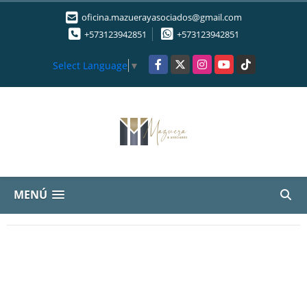
oficina.mazuerayasociados@gmail.com
+573123942851
+573123942851
Facebook
X
Instagram
YouTube
TikTok
Select Language
▼
MENÚ