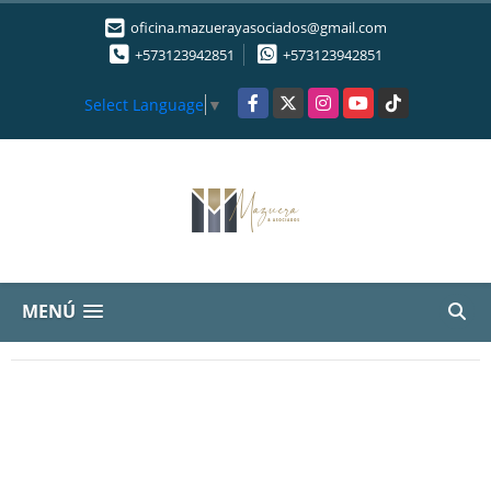
oficina.mazuerayasociados@gmail.com
+573123942851
+573123942851
Facebook
X
Instagram
YouTube
TikTok
Select Language
▼
MENÚ