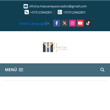
oficina.mazuerayasociados@gmail.com
+573123942851
+573123942851
Facebook
X
Instagram
YouTube
TikTok
Select Language
▼
MENÚ