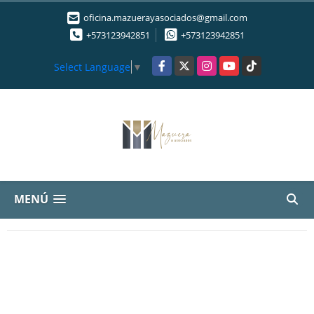
oficina.mazuerayasociados@gmail.com
+573123942851
+573123942851
Facebook
X
Instagram
YouTube
TikTok
Select Language
▼
MENÚ